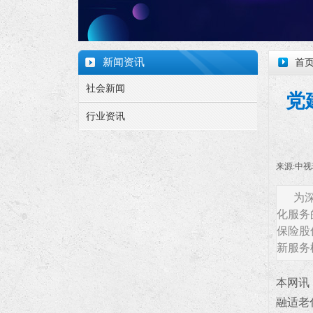
新闻资讯
首
社会新闻
党
行业资讯
来源:
中视
为
化服务
保险股
新服务
本网讯
融适老