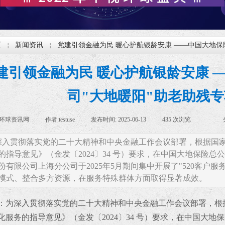
页
新闻资讯
党建引领金融为民 暖心护航银龄安康 ——中国大地保
￤
￤
建引领金融为民 暖心护航银龄安康 
司"大地暖阳"助老助残
环球资讯网
|
作者:
testuse
|
发布时间:
2025-06-13
|
435
次浏览
|
|
深入贯彻落实党的二十大精神和中央金融工作会议部署，根据国
的指导意见》（金发〔2024〕34 号）要求，在中国大地保险
份有限公司上海分公司于2025年5月期间集中开展了"520客户
模式、整合多方资源，在服务特殊群体方面取得显著成效。
：
为深入贯彻落实党的二十大精神和中央金融工作会议部署，根
化服务的指导意见》（金发〔2024〕34 号）要求，在中国大