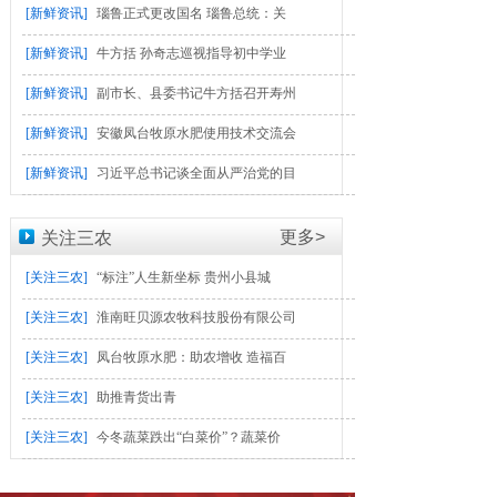
[新鲜资讯]
瑙鲁正式更改国名 瑙鲁总统：关
[新鲜资讯]
牛方括 孙奇志巡视指导初中学业
[新鲜资讯]
副市长、县委书记牛方括召开寿州
[新鲜资讯]
安徽凤台牧原水肥使用技术交流会
[新鲜资讯]
习近平总书记谈全面从严治党的目
更多>
关注三农
[关注三农]
“标注”人生新坐标 贵州小县城
[关注三农]
淮南旺贝源农牧科技股份有限公司
[关注三农]
凤台牧原水肥：助农增收 造福百
[关注三农]
助推青货出青
[关注三农]
今冬蔬菜跌出“白菜价”？蔬菜价