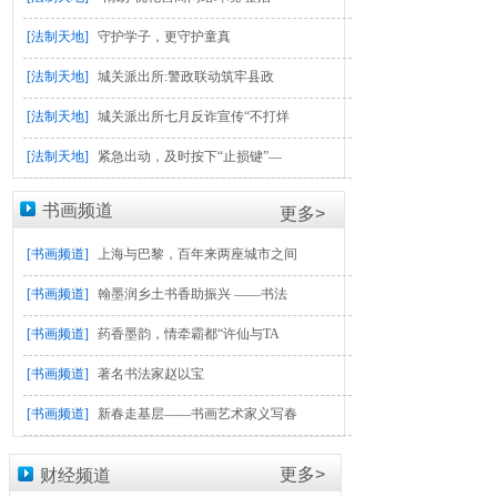
[法制天地]
守护学子，更守护童真
[法制天地]
城关派出所:警政联动筑牢县政
[法制天地]
城关派出所七月反诈宣传“不打烊
[法制天地]
紧急出动，及时按下“止损键”—
书画频道
更多>
[书画频道]
上海与巴黎，百年来两座城市之间
[书画频道]
翰墨润乡土书香助振兴 ——书法
[书画频道]
药香墨韵，情牵霸都“许仙与TA
[书画频道]
著名书法家赵以宝
[书画频道]
新春走基层——书画艺术家义写春
更多>
财经频道