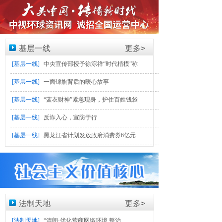
基层一线
更多>
[基层一线]
中央宣传部授予徐淙祥“时代楷模”称
[基层一线]
一面锦旗背后的暖心故事
[基层一线]
“蓝衣财神”紧急现身，护住百姓钱袋
[基层一线]
反诈入心，宣防于行
[基层一线]
黑龙江省计划发放政府消费券6亿元
法制天地
更多>
[法制天地]
“清朗·优化营商网络环境 整治