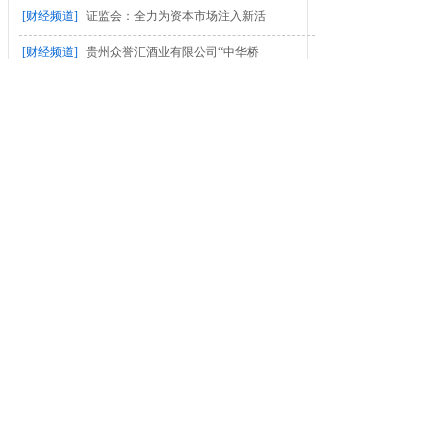
[财经频道]
证监会：全力为资本市场注入新活
[财经频道]
贵州众誉汇酒业有限公司“中华桥
[财经频道]
开启数智新时代 共享数字新未
[财经频道]
四川雅江森林火灾已转移群众33
[财经频道]
“3·15”被曝光，和府捞面们
更多>
大众生活
[大众生活]
凤台县妇联：“徽姑娘”田间培训
[大众生活]
世外桃源 拓展雅集︱媒体聚集紫
[大众生活]
佛教协会最新公告：释永信的所作
[大众生活]
新人弄丢“幸福包”警民接力“完
[大众生活]
专盯上海老人！爷叔被大巴拉去常